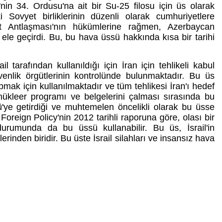
nin 34. Ordusu'na ait bir Su-25 filosu için üs olarak
i Sovyet birliklerinin düzenli olarak cumhuriyetlere
t Antlaşması'nın hükümlerine rağmen, Azerbaycan
ı ele geçirdi. Bu, bu hava üssü hakkında kısa bir tarihi
l tarafından kullanıldığı için İran için tehlikeli kabul
venlik örgütlerinin kontrolünde bulunmaktadır. Bu üs
pmak için kullanılmaktadır ve tüm tehlikesi İran'ı hedef
n nükleer programı ve belgelerini çalması sırasında bu
ü'ye getirdiği ve muhtemelen öncelikli olarak bu üsse
, Foreign Policy'nin 2012 tarihli raporuna göre, olası bir
 durumunda da bu üssü kullanabilir. Bu üs, İsrail'in
rinden biridir. Bu üste İsrail silahları ve insansız hava