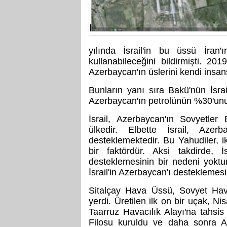
yılında İsrail'in bu üssü İran'ı
kullanabileceğini bildirmişti. 20
Azerbaycan'ın üslerini kendi insan
Bunların yanı sıra Bakü'nün İsrail
Azerbaycan'ın petrolünün %30'unu s
İsrail, Azerbaycan'ın Sovyetler 
ülkedir. Elbette İsrail, Aze
desteklemektedir. Bu Yahudiler, ik
bir faktördür. Aksi takdirde, 
desteklemesinin bir nedeni yoktur.
İsrail'in Azerbaycan'ı desteklemesi
Sitalçay Hava Üssü, Sovyet Hava
yerdi. Üretilen ilk on bir uçak, N
Taarruz Havacılık Alayı'na tahsis
Filosu kuruldu ve daha sonra Afg