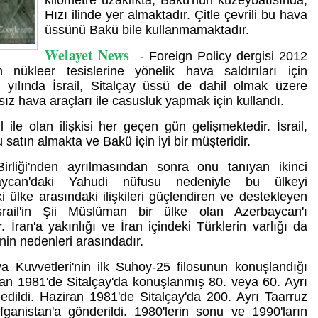
kilometre uzaklıkta, Bakü'nün kuzeybatısında,
Hızı ilinde yer almaktadır. Çitle çevrili bu hava
üssünü Bakü bile kullanmamaktadır.
Welayet News
- Foreign Policy dergisi 2012
n nükleer tesislerine yönelik hava saldırıları için
19 yılında İsrail, Sitalçay üssü de dahil olmak üzere
sız hava araçları ile casusluk yapmak için kullandı.
 ile olan ilişkisi her geçen gün gelişmektedir. İsrail,
atın almakta ve Bakü için iyi bir müşteridir.
Birliği'nden ayrılmasından sonra onu tanıyan ikinci
rbaycan'daki Yahudi nüfusu nedeniyle bu ülkeyi
i ülke arasındaki ilişkileri güçlendiren ve destekleyen
İsrail'in Şii Müslüman bir ülke olan Azerbaycan'ı
 İran'a yakınlığı ve İran içindeki Türklerin varlığı da
nin nedenleri arasındadır.
 Kuvvetleri'nin ilk Suhoy-25 filosunun konuşlandığı
isan 1981'de Sitalçay'da konuşlanmış 80. veya 60. Ayrı
 edildi. Haziran 1981'de Sitalçay'da 200. Ayrı Taarruz
anistan'a gönderildi. 1980'lerin sonu ve 1990'ların