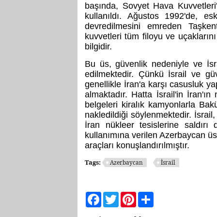
başında, Sovyet Hava Kuvvetleri'
kullanıldı. Ağustos 1992'de, esk
devredilmesini emreden Taşken
kuvvetleri tüm filoyu ve uçakların
bilgidir.
Bu üs, güvenlik nedeniyle ve İsrai
edilmektedir. Çünkü İsrail ve gü
genellikle İran'a karşı casusluk ya
almaktadır. Hatta İsrail'in İran'ı
belgeleri kiralık kamyonlarla Bak
nakledildiği söylenmektedir. İsrail
İran nükleer tesislerine saldırı
kullanımına verilen Azerbaycan üsle
araçları konuşlandırılmıştır.
Tags:
Azerbaycan
İsrail
Facebook
Twitter
Pinterest
Share