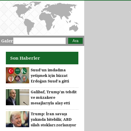
Arama formu
Ara
 Galeri
Son Haberler
Suud'un imdadına
yetişmek için bizzat
Erdoğan Suud'a gitti
Galibaf, Trump'ın tehdit
ve müzakere
mesajlarıyla alay etti
Trump: İran savaşı
yakında bitebilir, ABD
silah stokları zorlanıyor