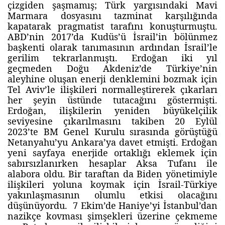
çizgiden şaşmamış; Türk yargısındaki Mavi
Marmara dosyasını tazminat karşılığında
kapatarak pragmatist tarafını konuşturmuştu.
ABD’nin 2017’da Kudüs’ü İsrail’in bölünmez
başkenti olarak tanımasının ardından İsrail’le
gerilim tekrarlanmıştı. Erdoğan iki yıl
geçmeden Doğu Akdeniz’de Türkiye’nin
aleyhine oluşan enerji denklemini bozmak için
Tel Aviv’le ilişkileri normalleştirerek çıkarları
her şeyin üstünde tutacağını göstermişti.
Erdoğan, ilişkilerin yeniden büyükelçilik
seviyesine çıkarılmasını takiben 20 Eylül
2023’te BM Genel Kurulu sırasında görüştüğü
Netanyahu’yu Ankara’ya davet etmişti. Erdoğan
yeni sayfaya enerjide ortaklığı eklemek için
sabırsızlanırken hesaplar Aksa Tufanı ile
alabora oldu. Bir taraftan da Biden yönetimiyle
ilişkileri yoluna koymak için İsrail-Türkiye
yakınlaşmasının olumlu etkisi olacağını
düşünüyordu. 7 Ekim’de Haniye’yi İstanbul’dan
nazikçe kovması şimşekleri üzerine çekmeme