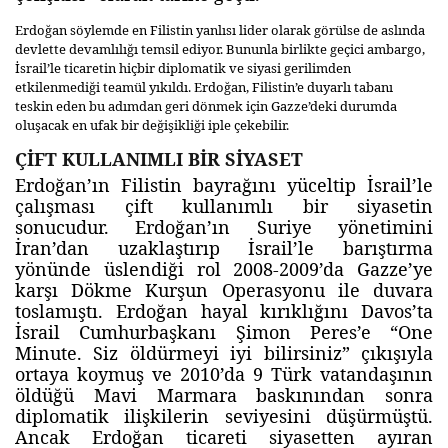
Erdoğan söylemde en Filistin yanlısı lider olarak görülse de aslında
devlette devamlılığı temsil ediyor. Bununla birlikte geçici ambargo,
İsrail’le ticaretin hiçbir diplomatik ve siyasi gerilimden
etkilenmediği teamül yıkıldı. Erdoğan, Filistin’e duyarlı tabanı
teskin eden bu adımdan geri dönmek için Gazze’deki durumda
oluşacak en ufak bir değişikliği iple çekebilir.
ÇİFT KULLANIMLI BİR SİYASET
Erdoğan’ın Filistin bayrağını yüceltip İsrail’le
çalışması çift kullanımlı bir siyasetin
sonucudur. Erdoğan’ın Suriye yönetimini
İran’dan uzaklaştırıp İsrail’le barıştırma
yönünde üslendiği rol 2008-2009’da Gazze’ye
karşı Dökme Kurşun Operasyonu ile duvara
toslamıştı. Erdoğan hayal kırıklığını Davos’ta
İsrail Cumhurbaşkanı Şimon Peres’e “One
Minute. Siz öldürmeyi iyi bilirsiniz” çıkışıyla
ortaya koymuş ve 2010’da 9 Türk vatandaşının
öldüğü Mavi Marmara baskınından sonra
diplomatik ilişkilerin seviyesini düşürmüştü.
Ancak Erdoğan ticareti siyasetten ayıran