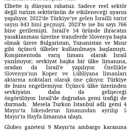
Elbette iş dünyası rahatsız. Sadece reel sektör
değil turizm sektörünün de etkileneceği uyarısı
yapılıyor.
2022’de Türkiye’ye gelen İsrailli turist
sayısı 843 bini geçmişti
. 2023’te ise bu sayı 766
bine gerilemişti. İsrail’e 54 üründe ihracatın
yasaklanması üzerine transferde Slovenya başta
olmak üzere Bulgaristan, Yunanistan ve Mısır
gibi üçüncü ülkeler kullanılmaya başlamıştı.
Konşimentoda varış limanı olarak İsrail
yazılmıyor; sevkiyat başka bir ülke limanına,
oradan da İsrail’e yapılıyor.
Özellikle
Slovenya’nın Koper ve Lübliyana limanları
aktarma noktaları olarak öne çıkıyor.
Türkiye
de bunu engellemiyor. Üçüncü ülke üzerinden
sevkiyatın daha da gelişeceği
öngörülüyor. İsrail’de doğrudan gemi trafiği de
durmadı. Mesela Turkon Istanbul adlı gemi
4
Mayıs’ta İskenderun limanından ayrılıp 5
Mayıs’ta Hayfa
limanına ulaştı.
Globes gazetesi 9 Mayıs’ta ambargo karanına