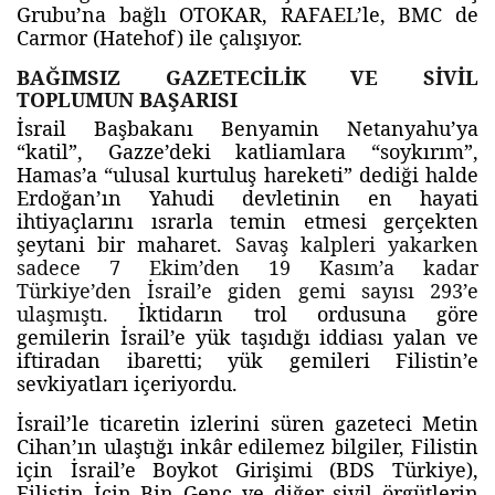
Grubu’na bağlı OTOKAR, RAFAEL’le, BMC de
Carmor (Hatehof) ile çalışıyor.
BAĞIMSIZ GAZETECİLİK VE SİVİL
TOPLUMUN BAŞARISI
İsrail Başbakanı Benyamin Netanyahu’ya
“katil”, Gazze’deki katliamlara “soykırım”,
Hamas’a “ulusal kurtuluş hareketi” dediği halde
Erdoğan’ın Yahudi devletinin en hayati
ihtiyaçlarını ısrarla temin etmesi gerçekten
şeytani bir maharet.
Savaş kalpleri yakarken
sadece 7 Ekim’den 19 Kasım’a kadar
Türkiye’den İsrail’e giden gemi sayısı 293’e
ulaşmıştı.
İktidarın trol ordusuna göre
gemilerin İsrail’e yük taşıdığı iddiası yalan ve
iftiradan ibaretti; yük gemileri Filistin’e
sevkiyatları içeriyordu.
İsrail’le ticaretin izlerini süren gazeteci Metin
Cihan’ın ulaştığı inkâr edilemez bilgiler, Filistin
için İsrail’e Boykot Girişimi (BDS Türkiye),
Filistin İçin Bin Genç ve diğer sivil örgütlerin