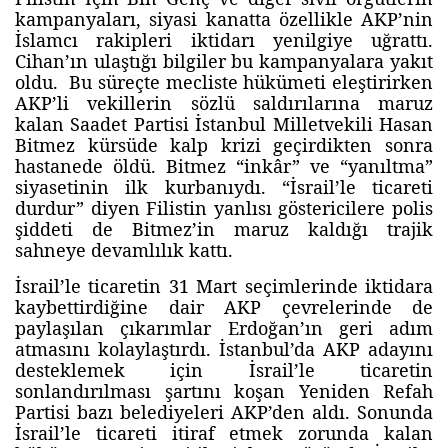
kampanyaları, siyasi kanatta özellikle AKP’nin
İslamcı rakipleri iktidarı yenilgiye uğrattı.
Cihan’ın ulaştığı bilgiler bu kampanyalara yakıt
oldu. Bu süreçte mecliste hükümeti eleştirirken
AKP’li vekillerin sözlü saldırılarına maruz
kalan Saadet Partisi İstanbul Milletvekili Hasan
Bitmez kürsüde kalp krizi geçirdikten sonra
hastanede öldü. Bitmez “inkâr” ve “yanıltma”
siyasetinin ilk kurbanıydı. “İsrail’le ticareti
durdur” diyen Filistin yanlısı göstericilere polis
şiddeti de Bitmez’in maruz kaldığı trajik
sahneye devamlılık kattı.
İsrail’le ticaretin 31 Mart seçimlerinde iktidara
kaybettirdiğine dair AKP çevrelerinde de
paylaşılan çıkarımlar Erdoğan’ın geri adım
atmasını kolaylaştırdı. İstanbul’da AKP adayını
desteklemek için İsrail’le ticaretin
sonlandırılması şartını koşan Yeniden Refah
Partisi bazı belediyeleri AKP’den aldı. Sonunda
İsrail’le ticareti itiraf etmek zorunda kalan