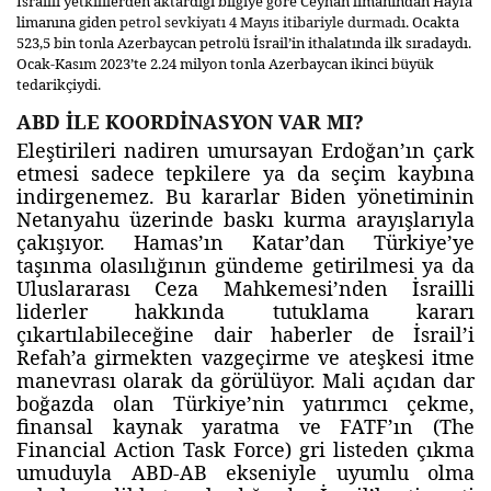
İsrailli yetkililerden aktardığı bilgiye göre Ceyhan limanından Hayfa
limanına giden
petrol sevkiyatı 4 Mayıs itibariyle durmadı
. Ocakta
523,5 bin tonla Azerbaycan petrolü İsrail’in ithalatında ilk sıradaydı.
Ocak-Kasım 2023’te 2.24 milyon tonla Azerbaycan ikinci büyük
tedarikçiydi.
ABD İLE KOORDİNASYON VAR MI?
Eleştirileri nadiren umursayan Erdoğan’ın çark
etmesi sadece tepkilere ya da seçim kaybına
indirgenemez. Bu kararlar Biden yönetiminin
Netanyahu üzerinde baskı kurma arayışlarıyla
çakışıyor. Hamas’ın Katar’dan Türkiye’ye
taşınma olasılığının gündeme getirilmesi ya da
Uluslararası Ceza Mahkemesi’nden İsrailli
liderler hakkında tutuklama kararı
çıkartılabileceğine dair haberler de İsrail’i
Refah’a girmekten vazgeçirme ve ateşkesi itme
manevrası olarak da görülüyor. Mali açıdan dar
boğazda olan Türkiye’nin yatırımcı çekme,
finansal kaynak yaratma ve FATF’ın (The
Financial Action Task Force) gri listeden çıkma
umuduyla ABD-AB ekseniyle uyumlu olma