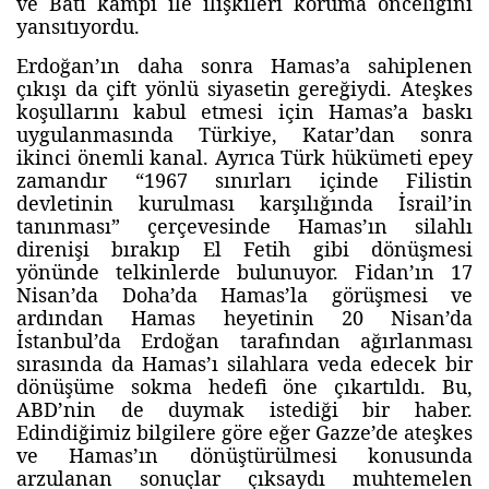
ve Batı kampı ile ilişkileri koruma önceliğini
yansıtıyordu.
Erdoğan’ın daha sonra Hamas’a sahiplenen
çıkışı da çift yönlü siyasetin gereğiydi. Ateşkes
koşullarını kabul etmesi için Hamas’a baskı
uygulanmasında Türkiye, Katar’dan sonra
ikinci önemli kanal. Ayrıca Türk hükümeti epey
zamandır “1967 sınırları içinde Filistin
devletinin kurulması karşılığında İsrail’in
tanınması” çerçevesinde Hamas’ın silahlı
direnişi bırakıp El Fetih gibi dönüşmesi
yönünde telkinlerde bulunuyor. Fidan’ın 17
Nisan’da Doha’da Hamas’la görüşmesi ve
ardından Hamas heyetinin 20 Nisan’da
İstanbul’da Erdoğan tarafından ağırlanması
sırasında da Hamas’ı silahlara veda edecek bir
dönüşüme sokma hedefi öne çıkartıldı. Bu,
ABD’nin de duymak istediği bir haber.
Edindiğimiz bilgilere göre eğer Gazze’de ateşkes
ve Hamas’ın dönüştürülmesi konusunda
arzulanan sonuçlar çıksaydı muhtemelen