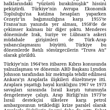
halklarındaki “yüzüstü bırakılmışlık” hissini
pekiştirdi. Türkiye’nin Avrupa Ekonomik
Topluluğu’na katılma hesapları yaparken
Cezayir’in bağımsızlığına karşı 1955’te
Fransa’nın yanında yer alması, 1958’de de
çekimser kalması bir diğer şoktu. Menderes
döneminde Irak, Suriye ve Lübnan’a askeri
müdahale girişimleri de Türk-Arap
yabancılaşmasını büyüttü. Türkiye bu
dönemlerde Batılı sömürgecilerin “Truva Atı”
olarak görüldü.
Türkiye’nin 1964’ten itibaren Kıbrıs konusunda
yalnızlaşması ve dönemin ABD Başkanı Lyndon
Johnson tarafından bir mektupla tehdit edilmesi
Ankara’yı Araplarla ilişkileri düzeltmeye itti.
Araplara yaşattığı hayal kırıklığını 1967 ve 1973
savaşları sırasında İsrail karşıtı tutumuyla
dengelemeye çalıştı. Arap Birliği’nin 1973’te
İsrail destekçisi ülkelere karşı petrol
ambargosunun tetiklediği krize paralel olarak