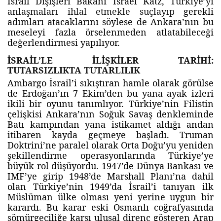
İsrail Dışişleri Bakanı Israel Katz,
Türkiye’yi
anlaşmaları ihlal etmekle suçlayıp
gerekli
adımları atacaklarını söylese de Ankara’nın bu
meseleyi fazla örselenmeden atlatabileceği
değerlendirmesi yapılıyor.
İSRAİL’LE İLİŞKİLER TARİHİ:
TUTARSIZLIKTA TUTARLILIK
Ambargo İsrail’i sıkıştıran hamle olarak görülse
de Erdoğan’ın 7 Ekim’den bu yana ayak izleri
ikili bir oyunu tanımlıyor. Türkiye’nin Filistin
çelişkisi Ankara’nın Soğuk Savaş denkleminde
Batı kampından yana istikamet aldığı andan
itibaren kayda geçmeye başladı. Truman
Doktrini’ne paralel olarak Orta Doğu’yu yeniden
şekillendirme operasyonlarında Türkiye’ye
büyük rol düşüyordu. 1947’de Dünya Bankası ve
IMF’ye girip 1948’de Marshall Planı’na dahil
olan Türkiye’nin 1949’da İsrail’i tanıyan ilk
Müslüman ülke olması yeni yerine uygun bir
karardı. Bu karar eski Osmanlı coğrafyasında
sömürgeciliğe karşı ulusal direnç gösteren Arap