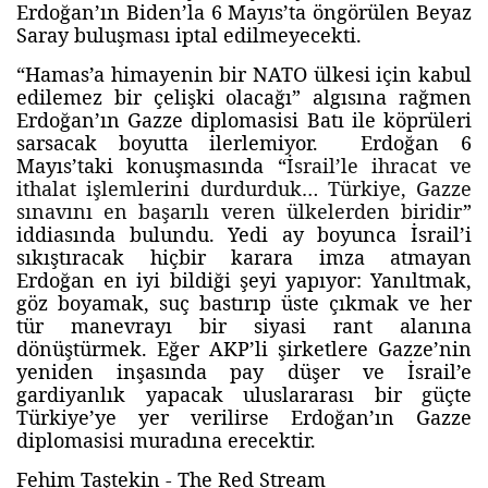
Erdoğan’ın Biden’la 6 Mayıs’ta öngörülen Beyaz
Saray buluşması iptal edilmeyecekti.
“Hamas’a himayenin bir NATO ülkesi için kabul
edilemez bir çelişki olacağı” algısına rağmen
Erdoğan’ın Gazze diplomasisi Batı ile köprüleri
sarsacak boyutta ilerlemiyor. Erdoğan 6
Mayıs’taki konuşmasında “
İsrail’le ihracat ve
ithalat işlemlerini durdurduk… Türkiye, Gazze
sınavını en başarılı veren ülkelerden biridir
”
iddiasında bulundu. Yedi ay boyunca İsrail’i
sıkıştıracak hiçbir karara imza atmayan
Erdoğan en iyi bildiği şeyi yapıyor: Yanıltmak,
göz boyamak, suç bastırıp üste çıkmak ve her
tür manevrayı bir siyasi rant alanına
dönüştürmek. Eğer AKP’li şirketlere Gazze’nin
yeniden inşasında pay düşer ve İsrail’e
gardiyanlık yapacak uluslararası bir güçte
Türkiye’ye yer verilirse Erdoğan’ın Gazze
diplomasisi muradına erecektir.
Fehim Taştekin - The Red Stream