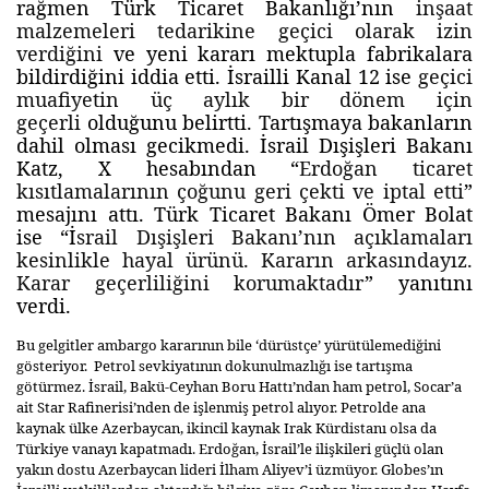
rağmen Türk Ticaret Bakanlığı’nın
inşaat
malzemeleri tedarikine geçici olarak izin
verdiğini
ve yeni kararı mektupla fabrikalara
bildirdiğini iddia etti. İsrailli Kanal 12 ise
geçici
muafiyetin üç aylık bir dönem için
geçerli
olduğunu belirtti. Tartışmaya bakanların
dahil olması gecikmedi. İsrail Dışişleri Bakanı
Katz, X hesabından “
Erdoğan ticaret
kısıtlamalarının çoğunu geri çekti ve iptal etti
”
mesajını attı. Türk Ticaret Bakanı Ömer Bolat
ise “İ
srail Dışişleri Bakanı’nın açıklamaları
kesinlikle hayal ürünü. Kararın arkasındayız.
Karar geçerliliğini korumaktadır
” yanıtını
verdi.
Bu gelgitler ambargo kararının bile ‘dürüstçe’ yürütülemediğini
gösteriyor. Petrol sevkiyatının dokunulmazlığı ise tartışma
götürmez. İsrail, Bakü-Ceyhan Boru Hattı’ndan ham petrol, Socar’a
ait Star Rafinerisi’nden de işlenmiş petrol alıyor. Petrolde ana
kaynak ülke Azerbaycan, ikincil kaynak Irak Kürdistanı olsa da
Türkiye vanayı kapatmadı. Erdoğan, İsrail’le ilişkileri güçlü olan
yakın dostu Azerbaycan lideri İlham Aliyev’i üzmüyor. Globes’ın