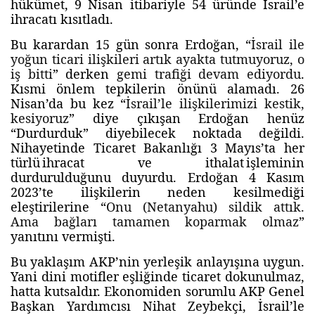
hükümet, 9 Nisan itibariyle 54 üründe İsrail’e
ihracatı kısıtladı.
Bu karardan 15 gün sonra Erdoğan, “
İsrail ile
yoğun ticari ilişkileri artık ayakta tutmuyoruz, o
iş bitti
” derken
gemi trafiği devam ediyordu
.
Kısmi önlem tepkilerin önünü alamadı. 26
Nisan’da bu kez “
İsrail’le ilişkilerimizi kestik,
kesiyoruz
” diye çıkışan Erdoğan henüz
“Durdurduk” diyebilecek noktada değildi.
Nihayetinde Ticaret Bakanlığı 3 Mayıs’ta her
türlü ihracat ve ithalat işleminin
durdurulduğunu duyurdu. Erdoğan 4 Kasım
2023’te ilişkilerin neden kesilmediği
eleştirilerine “
Onu (Netanyahu) sildik attık.
Ama bağları tamamen koparmak olmaz
”
yanıtını vermişti.
Bu yaklaşım AKP’nin yerleşik anlayışına uygun.
Yani dini motifler eşliğinde ticaret dokunulmaz,
hatta kutsaldır. Ekonomiden sorumlu AKP Genel
Başkan Yardımcısı Nihat Zeybekçi, İsrail’le