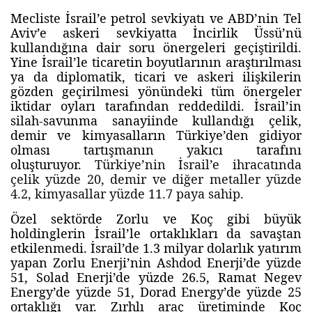
Mecliste İsrail’e petrol sevkiyatı ve ABD’nin Tel
Aviv’e askeri sevkiyatta İncirlik Üssü’nü
kullandığına dair soru önergeleri geçiştirildi.
Yine İsrail’le ticaretin boyutlarının araştırılması
ya da diplomatik, ticari ve askeri ilişkilerin
gözden geçirilmesi yönündeki tüm önergeler
iktidar oyları tarafından reddedildi. İsrail’in
silah-savunma sanayiinde kullandığı çelik,
demir ve kimyasalların Türkiye’den gidiyor
olması tartışmanın yakıcı tarafını
oluşturuyor.
Türkiye’nin İsrail’e ihracatında
çelik yüzde 20, demir ve diğer metaller yüzde
4.2, kimyasallar yüzde 11.7 paya sahip.
Özel sektörde Zorlu ve Koç gibi büyük
holdinglerin İsrail’le ortaklıkları da savaştan
etkilenmedi. İsrail’de 1.3 milyar dolarlık yatırım
yapan Zorlu Enerji’nin Ashdod Enerji’de yüzde
51, Solad Enerji’de yüzde 26.5, Ramat Negev
Energy’de yüzde 51, Dorad Energy’de yüzde 25
ortaklığı var. Zırhlı araç üretiminde Koç