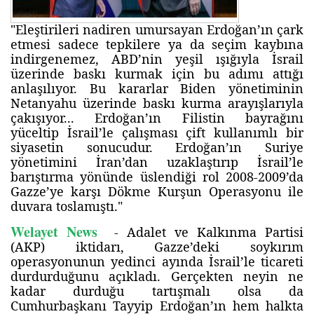
"Eleştirileri nadiren umursayan Erdoğan’ın çark
etmesi sadece tepkilere ya da seçim kaybına
indirgenemez, ABD’nin yeşil ışığıyla İsrail
üzerinde baskı kurmak için bu adımı attığı
anlaşılıyor. Bu kararlar Biden yönetiminin
Netanyahu üzerinde baskı kurma arayışlarıyla
çakışıyor... Erdoğan’ın Filistin bayrağını
yüceltip İsrail’le çalışması çift kullanımlı bir
siyasetin sonucudur. Erdoğan’ın Suriye
yönetimini İran’dan uzaklaştırıp İsrail’le
barıştırma yönünde üslendiği rol 2008-2009’da
Gazze’ye karşı Dökme Kurşun Operasyonu ile
duvara toslamıştı."
Welayet News
- Adalet ve Kalkınma Partisi
(AKP) iktidarı, Gazze’deki soykırım
operasyonunun yedinci ayında İsrail’le ticareti
durdurduğunu açıkladı. Gerçekten neyin ne
kadar durduğu tartışmalı olsa da
Cumhurbaşkanı Tayyip Erdoğan’ın hem halkta