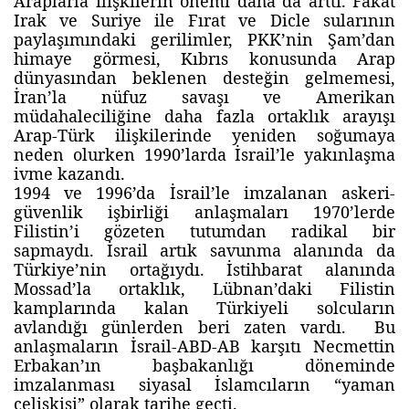
Araplarla ilişkilerin önemi daha da arttı. Fakat
Irak ve Suriye ile Fırat ve Dicle sularının
paylaşımındaki gerilimler, PKK’nin Şam’dan
himaye görmesi, Kıbrıs konusunda Arap
dünyasından beklenen desteğin gelmemesi,
İran’la nüfuz savaşı ve Amerikan
müdahaleciliğine daha fazla ortaklık arayışı
Arap-Türk ilişkilerinde yeniden soğumaya
neden olurken 1990’larda İsrail’le yakınlaşma
ivme kazandı.
1994 ve 1996’da İsrail’le imzalanan askeri-
güvenlik işbirliği anlaşmaları 1970’lerde
Filistin’i gözeten tutumdan radikal bir
sapmaydı. İsrail artık savunma alanında da
Türkiye’nin ortağıydı. İstihbarat alanında
Mossad’la ortaklık, Lübnan’daki Filistin
kamplarında kalan Türkiyeli solcuların
avlandığı günlerden beri zaten vardı. Bu
anlaşmaların İsrail-ABD-AB karşıtı Necmettin
Erbakan’ın başbakanlığı döneminde
imzalanması siyasal İslamcıların “yaman
çelişkisi” olarak tarihe geçti.