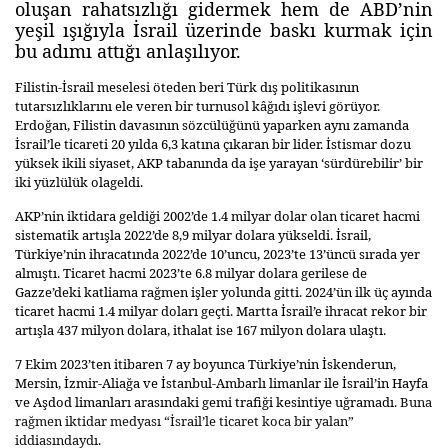
oluşan rahatsızlığı gidermek hem de ABD’nin
yeşil ışığıyla İsrail üzerinde baskı kurmak için
bu adımı attığı anlaşılıyor.
Filistin-İsrail meselesi öteden beri Türk dış politikasının
tutarsızlıklarını ele veren bir turnusol kâğıdı işlevi görüyor.
Erdoğan, Filistin davasının sözcülüğünü yaparken aynı zamanda
İsrail’le ticareti 20 yılda 6,3 katına çıkaran bir lider. İstismar dozu
yüksek ikili siyaset, AKP tabanında da işe yarayan ‘sürdürebilir’ bir
iki yüzlülük olageldi.
AKP’nin iktidara geldiği 2002’de 1.4 milyar dolar olan ticaret hacmi
sistematik artışla 2022’de 8,9 milyar dolara yükseldi. İsrail,
Türkiye’nin ihracatında 2022’de 10’uncu, 2023’te 13’üncü sırada yer
almıştı. Ticaret hacmi 2023’te 6.8 milyar dolara gerilese de
Gazze’deki katliama rağmen işler yolunda gitti. 2024’ün ilk üç ayında
ticaret hacmi 1.4 milyar doları geçti. Martta İsrail’e ihracat rekor bir
artışla 437 milyon dolara, ithalat ise 167 milyon dolara ulaştı.
7 Ekim 2023’ten itibaren 7 ay boyunca Türkiye’nin İskenderun,
Mersin, İzmir-Aliağa ve İstanbul-Ambarlı limanlar ile İsrail’in Hayfa
ve Aşdod limanları arasındaki gemi trafiği kesintiye uğramadı.
Buna
rağmen iktidar medyası “İsrail’le ticaret koca bir yalan”
iddiasındaydı
.