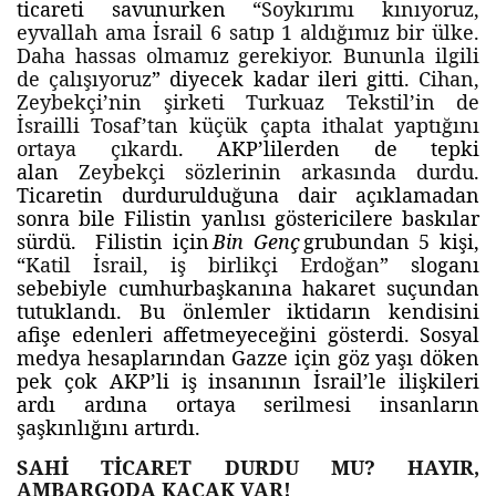
ticareti savunurken “
Soykırımı kınıyoruz,
eyvallah ama İsrail 6 satıp 1 aldığımız bir ülke.
Daha hassas olmamız gerekiyor. Bununla ilgili
de çalışıyoruz
” diyecek kadar ileri gitti.
Cihan,
Zeybekçi’nin şirketi Turkuaz Tekstil’in de
İsrailli Tosaf’tan küçük çapta ithalat yaptığını
ortaya çıkardı
. AKP’lilerden de tepki
alan
Zeybekçi sözlerinin arkasında durdu
.
Ticaretin durdurulduğuna dair açıklamadan
sonra bile Filistin yanlısı göstericilere baskılar
sürdü. Filistin için
Bin Genç
grubundan 5 kişi,
“
Katil İsrail, iş birlikçi Erdoğan
” sloganı
sebebiyle cumhurbaşkanına hakaret suçundan
tutuklandı. Bu önlemler iktidarın kendisini
afişe edenleri affetmeyeceğini gösterdi. Sosyal
medya hesaplarından Gazze için göz yaşı döken
pek çok AKP’li iş insanının İsrail’le ilişkileri
ardı ardına ortaya serilmesi insanların
şaşkınlığını artırdı.
SAHİ TİCARET DURDU MU? HAYIR,
AMBARGODA KAÇAK VAR!