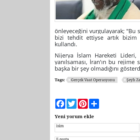
önleyeceğini vurgulayarak; "‍Bu 
bizi tehdit ettiyse artık bizim
kullandı.
Nijerya İslam Hareketi Lideri, "
yanılsaması, İran'ın bu rejime 
başka bir şey olmadığını gösterd
Tags:
Gerçek Vaat Operasyonu
Şeyh Z
Facebook
Twitter
Pinterest
Share
Yeni yorum ekle
isim
E-posta