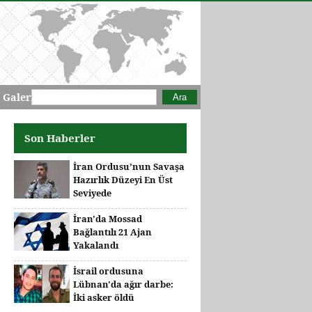
Arama formu
Ara
 Galeri
Son Haberler
İran Ordusu’nun Savaşa
Hazırlık Düzeyi En Üst
Seviyede
İran'da Mossad
Bağlantılı 21 Ajan
Yakalandı
İsrail ordusuna
Lübnan'da ağır darbe:
İki asker öldü