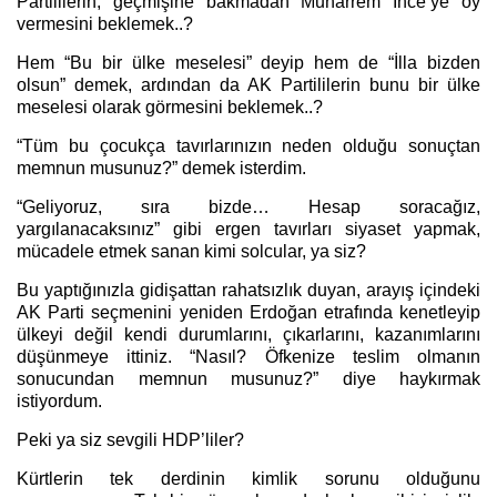
Partililerin, geçmişine bakmadan Muharrem İnce’ye oy
vermesini beklemek..?
Hem “Bu bir ülke meselesi” deyip hem de “İlla bizden
olsun” demek, ardından da AK Partililerin bunu bir ülke
meselesi olarak görmesini beklemek..?
“Tüm bu çocukça tavırlarınızın neden olduğu sonuçtan
memnun musunuz?” demek isterdim.
“Geliyoruz, sıra bizde… Hesap soracağız,
yargılanacaksınız” gibi ergen tavırları siyaset yapmak,
mücadele etmek sanan kimi solcular, ya siz?
Bu yaptığınızla gidişattan rahatsızlık duyan, arayış içindeki
AK Parti seçmenini yeniden Erdoğan etrafında kenetleyip
ülkeyi değil kendi durumlarını, çıkarlarını, kazanımlarını
düşünmeye ittiniz. “Nasıl? Öfkenize teslim olmanın
sonucundan memnun musunuz?” diye haykırmak
istiyordum.
Peki ya siz sevgili HDP’liler?
Kürtlerin tek derdinin kimlik sorunu olduğunu