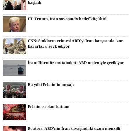
başladı
FT: Trump, İran savaşında hedef küçülttü
CNN: Stokların erimesi ABD'yi İran karşısında 'zor
kararlara' sevk ediyor
İran: Hürmüz mutabakatı ABD nedeniyle gecikiyor
Bu yılki Erbain’in mesajı
Erbain'e rekor katılım
Reuters: ABD’nin İran savaşındaki uzun menzilli