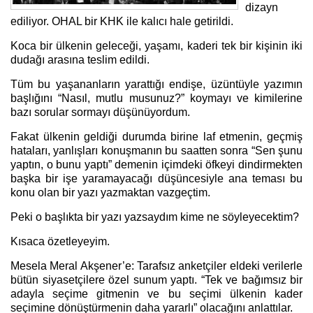
dizayn
ediliyor. OHAL bir KHK ile kalıcı hale getirildi.
Koca bir ülkenin geleceği, yaşamı, kaderi tek bir kişinin iki
dudağı arasına teslim edildi.
Tüm bu yaşananların yarattığı endişe, üzüntüyle yazımın
başlığını “Nasıl, mutlu musunuz?” koymayı ve kimilerine
bazı sorular sormayı düşünüyordum.
Fakat ülkenin geldiği durumda birine laf etmenin, geçmiş
hataları, yanlışları konuşmanın bu saatten sonra “Sen şunu
yaptın, o bunu yaptı” demenin içimdeki öfkeyi dindirmekten
başka bir işe yaramayacağı düşüncesiyle ana teması bu
konu olan bir yazı yazmaktan vazgeçtim.
Peki o başlıkta bir yazı yazsaydım kime ne söyleyecektim?
Kısaca özetleyeyim.
Mesela Meral Akşener’e: Tarafsız anketçiler eldeki verilerle
bütün siyasetçilere özel sunum yaptı. “Tek ve bağımsız bir
adayla seçime gitmenin ve bu seçimi ülkenin kader
seçimine dönüştürmenin daha yararlı” olacağını anlattılar.