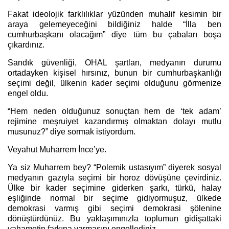
Fakat ideolojik farklılıklar yüzünden muhalif kesimin bir
araya gelemeyeceğini bildiğiniz halde “İlla ben
cumhurbaşkanı olacağım” diye tüm bu çabaları boşa
çıkardınız.
Sandık güvenliği, OHAL şartları, medyanın durumu
ortadayken kişisel hırsınız, bunun bir cumhurbaşkanlığı
seçimi değil, ülkenin kader seçimi olduğunu görmenize
engel oldu.
“Hem neden olduğunuz sonuçtan hem de ‘tek adam’
rejimine meşruiyet kazandırmış olmaktan dolayı mutlu
musunuz?” diye sormak istiyordum.
Veyahut Muharrem İnce’ye.
Ya siz Muharrem bey? “Polemik ustasıyım” diyerek sosyal
medyanın gazıyla seçimi bir horoz dövüşüne çevirdiniz.
Ülke bir kader seçimine giderken şarkı, türkü, halay
eşliğinde normal bir seçime gidiyormuşuz, ülkede
demokrasi varmış gibi seçimi demokrasi şölenine
dönüştürdünüz. Bu yaklaşımınızla toplumun gidişattaki
vahametin farkına varmasını engellediniz.