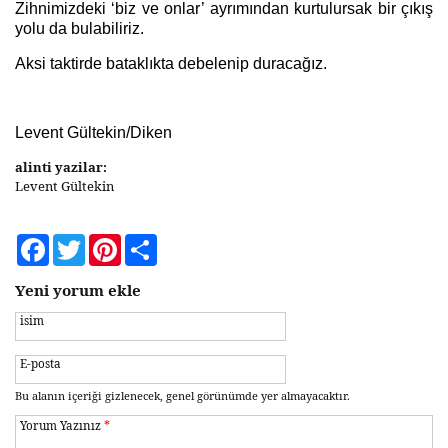
Zihnimizdeki ‘biz ve onlar’ ayrımından kurtulursak bir çıkış
yolu da bulabiliriz.
Aksi taktirde bataklıkta debelenip duracağız.
Levent Gültekin/Diken
alinti yazilar:
Levent Gültekin
Facebook
Twitter
Pinterest
Share
Yeni yorum ekle
isim
E-posta
Bu alanın içeriği gizlenecek, genel görünümde yer almayacaktır.
Yorum Yazınız
*