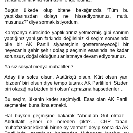
Bugün ülkede olup bitene baktığınızda “Tüm bu
yaptıklarınızdan dolayı ne hissediyorsunuz, mutlu
musunuz?” diye sormak istiyordum.
Kampanya sürecinde yaptıklarınız yetmezmiş gibi sanırım
yaptığınız yanlışın farkında değilsiniz ki seçim sonrasında
bile bir AK Partili siyasetçinin gösteremeyeceği bir
heyecanla şehir şehir dolaşıp seçimin esasında ne kadar
sorunsuz, doğal olduğunu anlatmaya devam ediyorsunuz.
Ya siz sosyal medya muhalifleri?
Aday illa solcu olsun, Atatürkçü olsun, Kürt olsun yani
‘bizden’ biri olsun diye tempo tutarak AK Partilileri ‘Sizden
biri olacağına bizden biri olsun’ açmazına hapsedenler…
Bu seçim, ülkenin kader seçimiydi. Esas olan AK Partili
seçmenleri buna ikna etmekti.
Hal buyken geçmişine bakarak “Abdullah Gül olmaz…
Abdullatif Şener de nereden çıktı?… CHP tabanı
muhafazakar kökenli birine oy vermez” deyip sonra da AK