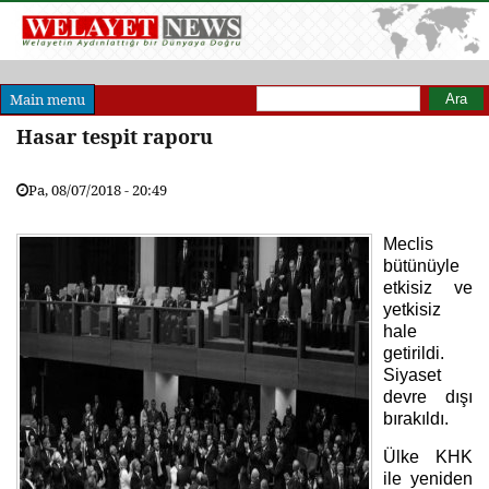
Arama formu
Ara
Main menu
Hasar tespit raporu
Pa, 08/07/2018 - 20:49
Meclis
bütünüyle
etkisiz ve
yetkisiz
hale
getirildi.
Siyaset
devre dışı
bırakıldı.
Ülke KHK
ile yeniden