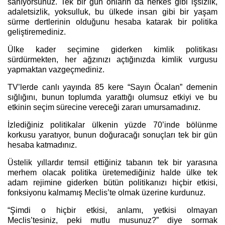
sanıyorsunuz. Tek bir gün onların da herkes gibi işsizlik,
adaletsizlik, yoksulluk, bu ülkede insan gibi bir yaşam
sürme dertlerinin olduğunu hesaba katarak bir politika
geliştiremediniz.
Ülke kader seçimine giderken kimlik politikası
sürdürmekten, her ağzınızı açtığınızda kimlik vurgusu
yapmaktan vazgeçmediniz.
TV’lerde canlı yayında 85 kere “Sayın Öcalan” demenin
sığlığını, bunun toplumda yarattığı olumsuz etkiyi ve bu
etkinin seçim sürecine vereceği zararı umursamadınız.
İzlediğiniz politikalar ülkenin yüzde 70’inde bölünme
korkusu yaratıyor, bunun doğuracağı sonuçları tek bir gün
hesaba katmadınız.
Üstelik yıllardır temsil ettiğiniz tabanın tek bir yarasına
merhem olacak politika üretemediğiniz halde ülke tek
adam rejimine giderken bütün politikanızı hiçbir etkisi,
fonksiyonu kalmamış Meclis’te olmak üzerine kurdunuz.
“Şimdi o hiçbir etkisi, anlamı, yetkisi olmayan
Meclis’tesiniz, peki mutlu musunuz?” diye sormak