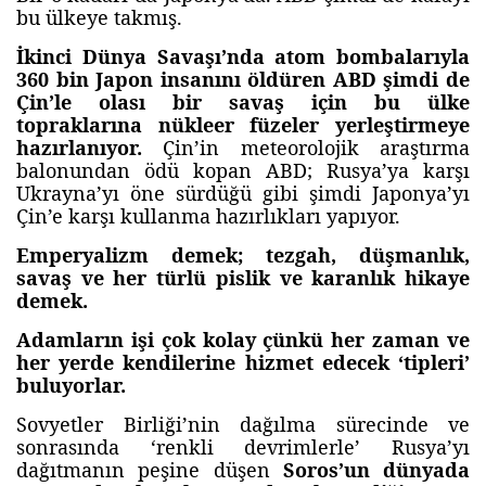
bu ülkeye takmış.
İkinci Dünya Savaşı’nda atom bombalarıyla
360 bin Japon insanını öldüren ABD şimdi de
Çin’le olası bir savaş için bu ülke
topraklarına nükleer füzeler yerleştirmeye
hazırlanıyor.
Çin’in meteorolojik araştırma
balonundan ödü kopan ABD; Rusya’ya karşı
Ukrayna’yı öne sürdüğü gibi şimdi Japonya’yı
Çin’e karşı kullanma hazırlıkları yapıyor.
Emperyalizm demek; tezgah, düşmanlık,
savaş ve her türlü pislik ve karanlık hikaye
demek.
Adamların işi çok kolay çünkü her zaman ve
her yerde kendilerine hizmet edecek ‘tipleri’
buluyorlar.
Sovyetler Birliği’nin dağılma sürecinde ve
sonrasında ‘renkli devrimlerle’ Rusya’yı
dağıtmanın peşine düşen
Soros’un dünyada