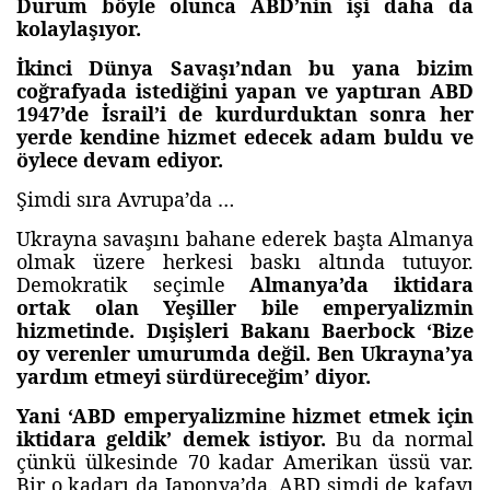
Durum böyle olunca ABD’nin işi daha da
kolaylaşıyor.
İkinci Dünya Savaşı’ndan bu yana bizim
coğrafyada istediğini yapan ve yaptıran ABD
1947’de İsrail’i de kurdurduktan sonra her
yerde kendine hizmet edecek adam buldu ve
öylece devam ediyor.
Şimdi sıra Avrupa’da …
Ukrayna savaşını bahane ederek başta Almanya
olmak üzere herkesi baskı altında tutuyor.
Demokratik seçimle
Almanya’da iktidara
ortak olan Yeşiller bile emperyalizmin
hizmetinde. Dışişleri Bakanı Baerbock ‘Bize
oy verenler umurumda değil. Ben Ukrayna’ya
yardım etmeyi sürdüreceğim’ diyor.
Yani ‘ABD emperyalizmine hizmet etmek için
iktidara geldik’ demek istiyor.
Bu da normal
çünkü ülkesinde 70 kadar Amerikan üssü var.
Bir o kadarı da Japonya’da. ABD şimdi de kafayı