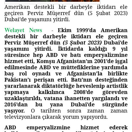
Amerikan destekli bir darbeyle iktidarı ele
geçiren Perviz Müşerref dün (5 Şubat 2023)
Dubai’de yaşamını yitirdi.
Welayet News
-
Ekim 1999’da Amerikan
destekli bir darbeyle iktidarı ele geçiren
Perviz Müşerref dün
(5 Şubat 2023)
Dubai’de
yaşamını yitirdi. İktidarda kaldığı 9 yıl
süresince hep ABD ve batı emperyalizmine
hizmet etti, Komşu Afganistan’ın 2001’de işgal
edilmesinde ABD ve müttefiklerine yardımda
baş rol oynadı ve Afganistan’la birlikte
Pakistan’ı perişan etti. Batı’nın desteğinden
yararlanarak diktatörlüğe heveslenip artistlik
yapmaya kalkılınca 2008’de görevden
uzaklaştırıldı, vatana ihanetten yargılandı ve
2016’dan bu yana Dubai’de sürgünde
yaşıyor.
O tarihten sonra zaman zaman
televizyonlara çıkarak yorum yapıyordu.
ABD emperyalizmine hizmet ederek