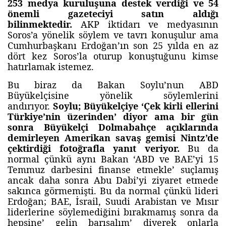
253 medya kuruluşuna destek verdiği ve 54
önemli gazeteciyi satın aldığı
bilinmektedir.
AKP iktidarı ve medyasının
Soros’a yönelik söylem ve tavrı konuşulur ama
Cumhurbaşkanı Erdoğan’ın son 25 yılda en az
dört kez Soros’la oturup konuştuğunu kimse
hatırlamak istemez.
Bu biraz da Bakan Soylu’nun ABD
Büyükelçisine yönelik söylemlerini
andırıyor.
Soylu; Büyükelçiye ‘Çek kirli ellerini
Türkiye’nin üzerinden’ diyor ama bir gün
sonra Büyükelçi Dolmabahçe açıklarında
demirleyen Amerikan savaş gemisi Nintz’de
çektirdiği fotoğrafla yanıt veriyor.
Bu da
normal çünkü aynı Bakan ‘ABD ve BAE’yi 15
Temmuz darbesini finanse etmekle’ suçlamış
ancak daha sonra Abu Dabi’yi ziyaret etmede
sakınca görmemişti. Bu da normal çünkü lideri
Erdoğan; BAE, İsrail, Suudi Arabistan ve Mısır
liderlerine söylemediğini bırakmamış sonra da
hepsine’ gelin barışalım’ diyerek onlarla