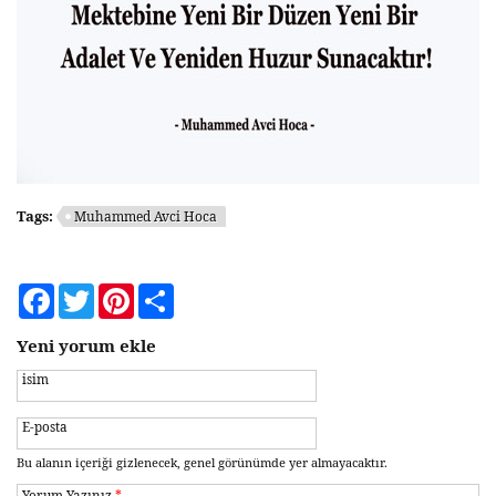
Tags:
Muhammed Avci Hoca
Facebook
Twitter
Pinterest
Share
Yeni yorum ekle
isim
E-posta
Bu alanın içeriği gizlenecek, genel görünümde yer almayacaktır.
Yorum Yazınız
*