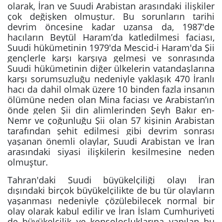
olarak, İran ve Suudi Arabistan arasındaki ilişkiler
çok değişken olmuştur. Bu sorunların tarihi
devrim öncesine kadar uzansa da, 1987'de
hacıların Beytül Haram’da katledilmesi faciası,
Suudi hükümetinin 1979'da Mescid-i Haram'da Şii
gençlerle karşı karşıya gelmesi ve sonrasında
Suudi hükümetinin diğer ülkelerin vatandaşlarına
karşı sorumsuzluğu nedeniyle yaklaşık 470 İranlı
hacı da dahil olmak üzere 10 binden fazla insanın
ölümüne neden olan Mina faciası ve Arabistan’ın
önde gelen Şii din alimlerinden Şeyh Bakır en-
Nemr ve çoğunluğu Şii olan 57 kişinin Arabistan
tarafından şehit edilmesi gibi devrim sonrası
yaşanan önemli olaylar, Suudi Arabistan ve İran
arasındaki siyasi ilişkilerin kesilmesine neden
olmuştur.
Tahran'daki Suudi büyükelçiliği olayı İran
dışındaki birçok büyükelçilikte de bu tür olayların
yaşanması nedeniyle çözülebilecek normal bir
olay olarak kabul edilir ve İran İslam Cumhuriyeti
de büyükelçilik ve konsolosluklarına yapılan bu