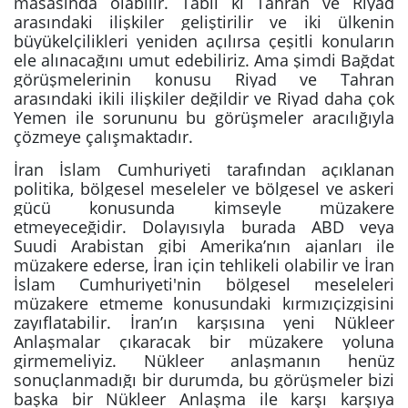
masasında olabilir. Tabii ki Tahran ve Riyad
arasındaki ilişkiler geliştirilir ve iki ülkenin
büyükelçilikleri yeniden açılırsa çeşitli konuların
ele alınacağını umut edebiliriz. Ama şimdi Bağdat
görüşmelerinin konusu Riyad ve Tahran
arasındaki ikili ilişkiler değildir ve Riyad daha çok
Yemen ile sorununu bu görüşmeler aracılığıyla
çözmeye çalışmaktadır.
İran İslam Cumhuriyeti tarafından açıklanan
politika, bölgesel meseleler ve bölgesel ve askeri
gücü konusunda kimseyle müzakere
etmeyeceğidir. Dolayısıyla burada ABD veya
Suudi Arabistan gibi Amerika’nın ajanları ile
müzakere ederse, İran için tehlikeli olabilir ve İran
İslam Cumhuriyeti'nin bölgesel meseleleri
müzakere etmeme konusundaki kırmızıçizgisini
zayıflatabilir. İran’ın karşısına yeni Nükleer
Anlaşmalar çıkaracak bir müzakere yoluna
girmemeliyiz. Nükleer anlaşmanın henüz
sonuçlanmadığı bir durumda, bu görüşmeler bizi
başka bir Nükleer Anlaşma ile karşı karşıya