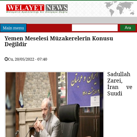
Arama formu
Ara
Main menu
Yemen Meselesi Müzakerelerin Konusu
Değildir
Cu, 20/05/2022 - 07:40
Sadullah
Zarei,
İran ve
Suudi