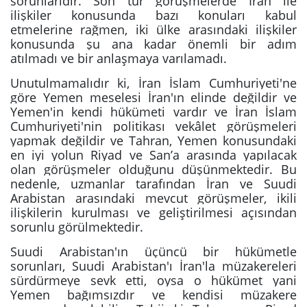
sorunlarıdır. Son tur görüşmelerde İran ile
ilişkiler konusunda bazı konuları kabul
etmelerine rağmen, iki ülke arasındaki ilişkiler
konusunda şu ana kadar önemli bir adım
atılmadı ve bir anlaşmaya varılamadı.
Unutulmamalıdır ki, İran İslam Cumhuriyeti'ne
göre Yemen meselesi İran'ın elinde değildir ve
Yemen'in kendi hükümeti vardır ve İran İslam
Cumhuriyeti'nin politikası vekâlet görüşmeleri
yapmak değildir ve Tahran, Yemen konusundaki
en iyi yolun Riyad ve San’a arasında yapılacak
olan görüşmeler olduğunu düşünmektedir. Bu
nedenle, uzmanlar tarafından İran ve Suudi
Arabistan arasındaki mevcut görüşmeler, ikili
ilişkilerin kurulması ve geliştirilmesi açısından
sorunlu görülmektedir.
Suudi Arabistan'ın üçüncü bir hükümetle
sorunları, Suudi Arabistan'ı İran'la müzakereleri
sürdürmeye sevk etti, oysa o hükümet yani
Yemen bağımsızdır ve kendisi müzakere