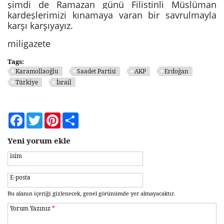
şimdi de Ramazan günü Filistinli Müslüman
kardeşlerimizi kınamaya varan bir savrulmayla
karşı karşıyayız.
miligazete
Tags:
Karamollaoğlu
Saadet Partisi
AKP
Erdoğan
Türkiye
İsrail
Facebook
Twitter
Pinterest
Share
Yeni yorum ekle
isim
E-posta
Bu alanın içeriği gizlenecek, genel görünümde yer almayacaktır.
Yorum Yazınız
*