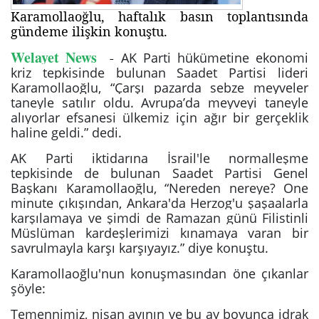
Karamollaoğlu, haftalık basın toplantısında
gündeme ilişkin konuştu.
Welayet News
-
AK Parti hükümetine ekonomi
kriz tepkisinde bulunan Saadet Partisi lideri
Karamollaoğlu, “Çarşı pazarda sebze meyveler
taneyle satılır oldu. Avrupa’da meyveyi taneyle
alıyorlar efsanesi ülkemiz için ağır bir gerçeklik
haline geldi.” dedi.
AK Parti iktidarına İsrail'le normalleşme
tepkisinde de bulunan Saadet Partisi Genel
Başkanı Karamollaoğlu, “Nereden nereye? One
minute çıkışından, Ankara'da Herzog'u şaşaalarla
karşılamaya ve şimdi de Ramazan günü Filistinli
Müslüman kardeşlerimizi kınamaya varan bir
savrulmayla karşı karşıyayız.” diye konuştu.
Karamollaoğlu'nun konuşmasından öne çıkanlar
şöyle:
Temennimiz, nisan ayının ve bu ay boyunca idrak