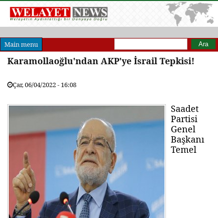
Arama formu
Ara
Main menu
Karamollaoğlu'ndan AKP'ye İsrail Tepkisi!
Çar, 06/04/2022 - 16:08
Saadet
Partisi
Genel
Başkanı
Temel