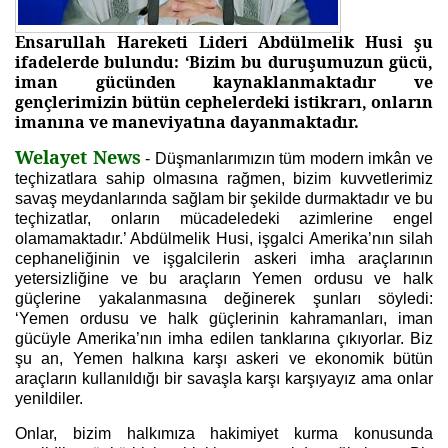
Ensarullah Hareketi Lideri Abdülmelik Husi şu
ifadelerde bulundu: ‘Bizim bu duruşumuzun gücü,
iman gücünden kaynaklanmaktadır ve
gençlerimizin bütün cephelerdeki istikrarı, onların
imanına ve maneviyatına dayanmaktadır.
Welayet News
-
Düşmanlarımızın tüm modern imkân ve
teçhizatlara sahip olmasına rağmen, bizim kuvvetlerimiz
savaş meydanlarında sağlam bir şekilde durmaktadır ve bu
teçhizatlar, onların mücadeledeki azimlerine engel
olamamaktadır.’ Abdülmelik Husi, işgalci Amerika’nın silah
cephaneliğinin ve işgalcilerin askeri imha araçlarının
yetersizliğine ve bu araçların Yemen ordusu ve halk
güçlerine yakalanmasına değinerek şunları söyledi:
‘Yemen ordusu ve halk güçlerinin kahramanları, iman
gücüyle Amerika’nın imha edilen tanklarına çıkıyorlar. Biz
şu an, Yemen halkına karşı askeri ve ekonomik bütün
araçların kullanıldığı bir savaşla karşı karşıyayız ama onlar
yenildiler.
Onlar, bizim halkımıza hakimiyet kurma konusunda