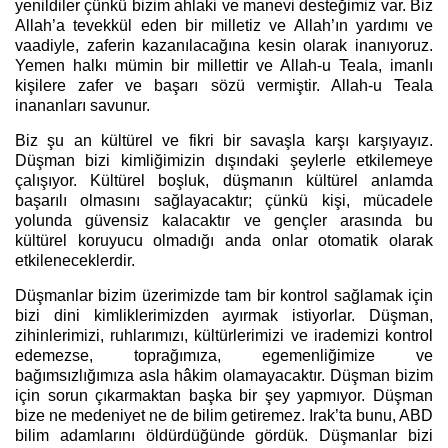
yenildiler çünkü bizim ahlaki ve manevi desteğimiz var. Biz
Allah’a tevekkül eden bir milletiz ve Allah’ın yardımı ve
vaadiyle, zaferin kazanılacağına kesin olarak inanıyoruz.
Yemen halkı mümin bir millettir ve Allah-u Teala, imanlı
kişilere zafer ve başarı sözü vermiştir. Allah-u Teala
inananları savunur.
Biz şu an kültürel ve fikri bir savaşla karşı karşıyayız.
Düşman bizi kimliğimizin dışındaki şeylerle etkilemeye
çalışıyor. Kültürel boşluk, düşmanın kültürel anlamda
başarılı olmasını sağlayacaktır; çünkü kişi, mücadele
yolunda güvensiz kalacaktır ve gençler arasında bu
kültürel koruyucu olmadığı anda onlar otomatik olarak
etkileneceklerdir.
Düşmanlar bizim üzerimizde tam bir kontrol sağlamak için
bizi dini kimliklerimizden ayırmak istiyorlar. Düşman,
zihinlerimizi, ruhlarımızı, kültürlerimizi ve irademizi kontrol
edemezse, toprağımıza, egemenliğimize ve
bağımsızlığımıza asla hâkim olamayacaktır. Düşman bizim
için sorun çıkarmaktan başka bir şey yapmıyor. Düşman
bize ne medeniyet ne de bilim getiremez. Irak’ta bunu, ABD
bilim adamlarını öldürdüğünde gördük. Düşmanlar bizi