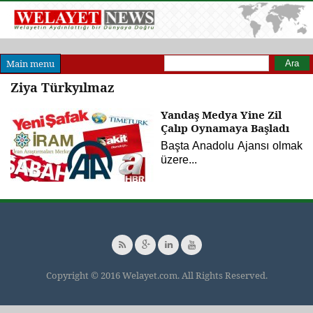
Arama formu
Ara
Main menu
Ziya Türkyılmaz
Yandaş Medya Yine Zil
Çalıp Oynamaya Başladı
Başta Anadolu Ajansı olmak
üzere...
Copyright © 2016 Welayet.com. All Rights Reserved.